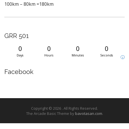
100km – 80km =180km
GRR 501
0
0
0
0
Days
Hours
Minutes
Seconds
i
Facebook
Copyright © 2026
. All Rights Reserved.
The Arcade Basic Theme by
bavotasan.com
.